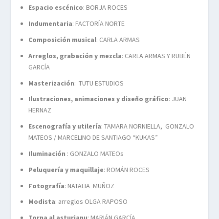
Espacio escénico
: BORJA ROCES
Indumentaria
: FACTORÍA NORTE
Composición musical
: CARLA ARMAS
Arreglos, grabación y mezcla
: CARLA ARMAS Y RUBÉN
GARCÍA
Masterización
: TUTU ESTUDIOS
Ilustraciones, animaciones y diseño gráfico
: JUAN
HERNAZ
Escenografía y utilería
: TAMARA NORNIELLA, GONZALO
MATEOS / MARCELINO DE SANTIAGO “KUKAS”
Iluminación
: GONZALO MATEOs
Peluquería y maquillaje
: ROMÁN ROCES
Fotografía
: NATALIA MUÑOZ
Modista
: arreglos OLGA RAPOSO
Torna al asturianu
: MARIÁN GARCÍA