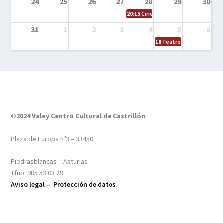
24
25
26
27
28
29
30
20:15
Cine en el calle – Tintín y el s
31
1
2
3
4
5
6
18
Teatro – Tres sombrero
©2024 Valey Centro Cultural de Castrillón
Plaza de Europa nº3 – 33450
Piedrasblancas – Asturias
Tfno: 985 53 03 29
Aviso legal –
Protección de datos