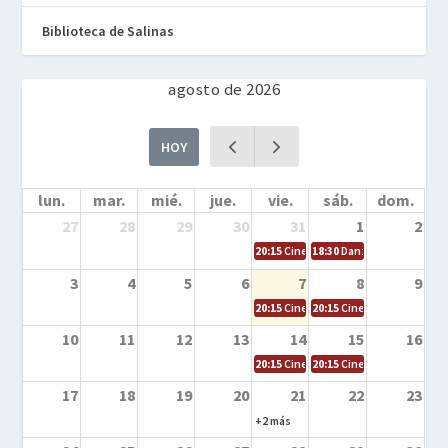
Biblioteca de Salinas
agosto de 2026
HOY
lun.
mar.
mié.
jue.
vie.
sáb.
dom.
27
28
29
30
31
1
2
20:15
Cine en la calle – Cómo entrena
18:30
Danza – Cita en el m
3
4
5
6
7
8
9
20:15
Cine en la calle – El niño y la be
20:15
Cine en la calle – L
10
11
12
13
14
15
16
20:15
Cine en la calle – Tortugas Nin
20:15
Cine en la calle – Ro
17
18
19
20
21
22
23
+2 más