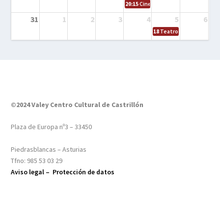
20:15
Cine en el calle – Tintín y el s
31
1
2
3
4
5
6
18
Teatro – Tres sombrero
©2024 Valey Centro Cultural de Castrillón
Plaza de Europa nº3 – 33450
Piedrasblancas – Asturias
Tfno: 985 53 03 29
Aviso legal –
Protección de datos