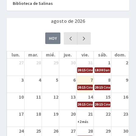
Biblioteca de Salinas
agosto de 2026
HOY
lun.
mar.
mié.
jue.
vie.
sáb.
dom.
27
28
29
30
31
1
2
20:15
Cine en la calle – Cómo entrena
18:30
Danza – Cita en el m
3
4
5
6
7
8
9
20:15
Cine en la calle – El niño y la be
20:15
Cine en la calle – L
10
11
12
13
14
15
16
20:15
Cine en la calle – Tortugas Nin
20:15
Cine en la calle – Ro
17
18
19
20
21
22
23
+2 más
24
25
26
27
28
29
30