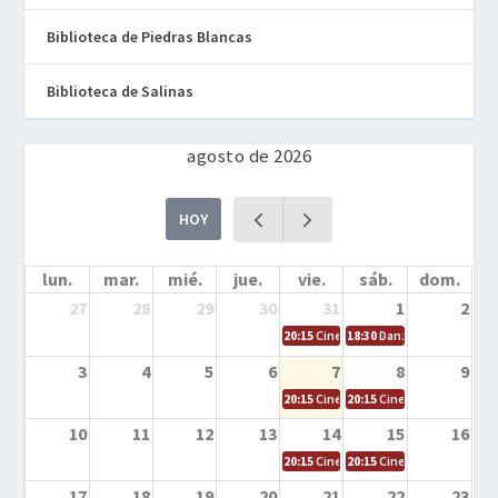
Biblioteca de Piedras Blancas
Biblioteca de Salinas
agosto de 2026
HOY
lun.
mar.
mié.
jue.
vie.
sáb.
dom.
27
28
29
30
31
1
2
20:15
Cine en la calle – Cómo entrena
18:30
Danza – Cita en el m
3
4
5
6
7
8
9
20:15
Cine en la calle – El niño y la be
20:15
Cine en la calle – L
10
11
12
13
14
15
16
20:15
Cine en la calle – Tortugas Nin
20:15
Cine en la calle – Ro
17
18
19
20
21
22
23