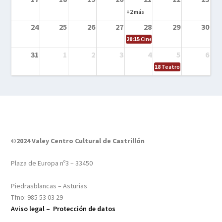
+2 más
24
25
26
27
28
29
30
20:15
Cine en el calle – Tintín y el s
31
1
2
3
4
5
6
18
Teatro – Tres sombrero
©2024 Valey Centro Cultural de Castrillón
Plaza de Europa nº3 – 33450
Piedrasblancas – Asturias
Tfno: 985 53 03 29
Aviso legal –
Protección de datos