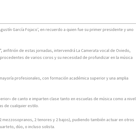
l Agustín García Fojaco’, en recuerdo a quien fue su primer presidente y uno
”, anfitrión de estas jornadas, intervendrá La Camerata vocal de Oviedo,
 procedentes de varios coros y su necesidad de profundizar en la música
 mayoría profesionales, con formación académica superior y una amplia
perior» de canto e imparten clase tanto en escuelas de música como a nivel
s de cualquier estilo.
 2 mezzosopranos, 2 tenores y 2 bajos), pudiendo también actuar en otros
rteto, dúo, o incluso solista.