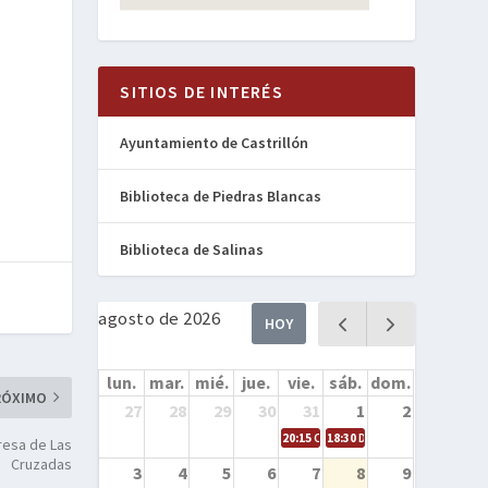
SITIOS DE INTERÉS
Ayuntamiento de Castrillón
Biblioteca de Piedras Blancas
Biblioteca de Salinas
agosto de 2026
HOY
lun.
mar.
mié.
jue.
vie.
sáb.
dom.
RÓXIMO
27
28
29
30
31
1
2
20:15
Cine en la calle – Cómo entren
18:30
Danza – Cita en el mar
resa de Las
Cruzadas
3
4
5
6
7
8
9