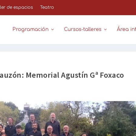
iler de espacios
Teatro
Programación
Cursos-talleres
Área inf
 Gauzón: Memorial Agustín Gª Foxaco