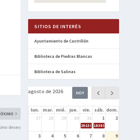
SITIOS DE INTERÉS
Ayuntamiento de Castrillón
Biblioteca de Piedras Blancas
Biblioteca de Salinas
agosto de 2026
HOY
lun.
mar.
mié.
jue.
vie.
sáb.
dom.
RÓXIMO
27
28
29
30
31
1
2
20:15
Cine en la calle – Cómo entren
18:30
Danza – Cita en el mar
último deseo
3
4
5
6
7
8
9