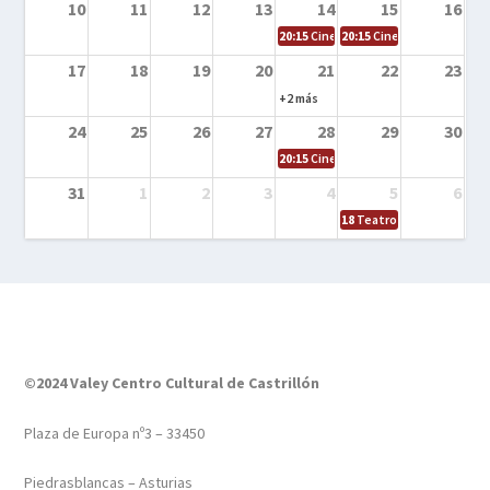
10
11
12
13
14
15
16
20:15
Cine en la calle – Tortugas Nin
20:15
Cine en la calle – Ro
17
18
19
20
21
22
23
+2 más
24
25
26
27
28
29
30
20:15
Cine en el calle – Tintín y el s
31
1
2
3
4
5
6
18
Teatro – Tres sombrero
©2024 Valey Centro Cultural de Castrillón
Plaza de Europa nº3 – 33450
Piedrasblancas – Asturias