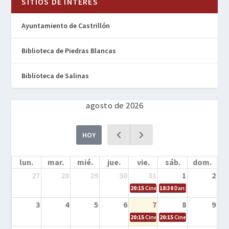
SITIOS DE INTERÉS
Ayuntamiento de Castrillón
Biblioteca de Piedras Blancas
Biblioteca de Salinas
agosto de 2026
HOY
lun.
mar.
mié.
jue.
vie.
sáb.
dom.
27
28
29
30
31
1
2
20:15
Cine en la calle – Cómo entrena
18:30
Danza – Cita en el m
3
4
5
6
7
8
9
20:15
Cine en la calle – El niño y la be
20:15
Cine en la calle – L