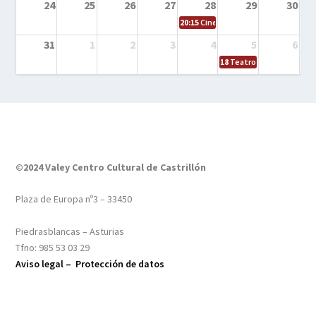
24
25
26
27
28
29
30
20:15
Cine en el calle – Tintín y el s
31
1
2
3
4
5
6
18
Teatro – Tres sombrero
©2024 Valey Centro Cultural de Castrillón
Plaza de Europa nº3 – 33450
Piedrasblancas – Asturias
Tfno: 985 53 03 29
Aviso legal –
Protección de datos