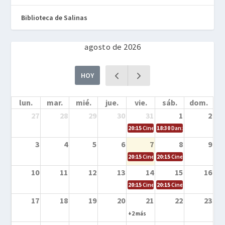
Biblioteca de Salinas
agosto de 2026
HOY
lun.
mar.
mié.
jue.
vie.
sáb.
dom.
27
28
29
30
31
1
2
20:15
Cine en la calle – Cómo entrena
18:30
Danza – Cita en el m
3
4
5
6
7
8
9
20:15
Cine en la calle – El niño y la be
20:15
Cine en la calle – L
10
11
12
13
14
15
16
20:15
Cine en la calle – Tortugas Nin
20:15
Cine en la calle – Ro
17
18
19
20
21
22
23
+2 más