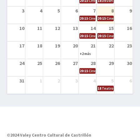
20:15
Cine en la calle – Cómo entrena
18:30
Danza – Cita en el m
3
4
5
6
7
8
9
20:15
Cine en la calle – El niño y la be
20:15
Cine en la calle – L
10
11
12
13
14
15
16
20:15
Cine en la calle – Tortugas Nin
20:15
Cine en la calle – Ro
17
18
19
20
21
22
23
+2 más
24
25
26
27
28
29
30
20:15
Cine en el calle – Tintín y el s
31
1
2
3
4
5
6
18
Teatro – Tres sombrero
©2024 Valey Centro Cultural de Castrillón