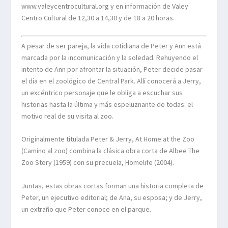
www.valeycentrocultural.org y en información de Valey
Centro Cultural de 12,30 a 14,30 y de 18 a 20 horas.
A pesar de ser pareja, la vida cotidiana de Peter y Ann está
marcada por la incomunicación y la soledad. Rehuyendo el
intento de Ann por afrontar la situación, Peter decide pasar
el día en el zoológico de Central Park. Allí conocerá a Jerry,
un excéntrico personaje que le obliga a escuchar sus
historias hasta la última y más espeluznante de todas: el
motivo real de su visita al zoo.
Originalmente titulada Peter & Jerry, At Home at the Zoo
(Camino al zoo) combina la clásica obra corta de Albee The
Zoo Story (1959) con su precuela, Homelife (2004).
Juntas, estas obras cortas forman una historia completa de
Peter, un ejecutivo editorial; de Ana, su esposa; y de Jerry,
un extraño que Peter conoce en el parque.