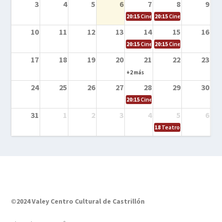
3
4
5
6
7
8
9
20:15
Cine en la calle – El niño y la be
20:15
Cine en la calle – L
10
11
12
13
14
15
16
20:15
Cine en la calle – Tortugas Nin
20:15
Cine en la calle – Ro
17
18
19
20
21
22
23
+2 más
24
25
26
27
28
29
30
20:15
Cine en el calle – Tintín y el s
31
1
2
3
4
5
6
18
Teatro – Tres sombrero
©2024 Valey Centro Cultural de Castrillón