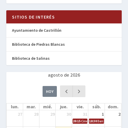
SITIOS DE INTERÉS
Ayuntamiento de Castrillón
Biblioteca de Piedras Blancas
Biblioteca de Salinas
agosto de 2026
HOY
lun.
mar.
mié.
jue.
vie.
sáb.
dom.
27
28
29
30
31
1
2
20:15
Cine en la calle – Cómo entrena
18:30
Danza – Cita en el m