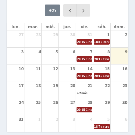
HOY
lun.
mar.
mié.
jue.
vie.
sáb.
dom.
27
28
29
30
31
1
2
20:15
Cine en la calle – Cómo entrena
18:30
Danza – Cita en el m
3
4
5
6
7
8
9
20:15
Cine en la calle – El niño y la be
20:15
Cine en la calle – L
10
11
12
13
14
15
16
20:15
Cine en la calle – Tortugas Nin
20:15
Cine en la calle – Ro
17
18
19
20
21
22
23
+2 más
24
25
26
27
28
29
30
20:15
Cine en el calle – Tintín y el s
31
1
2
3
4
5
6
18
Teatro – Tres sombrero