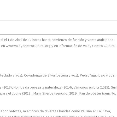
ral el 1 de Abril de 17 horas hasta comienzo de función y venta anticipada
ón en www.valeycentrocultural.org y en información de Valey Centro Cultural
teclado y voz), Covadonga de Silva (batería y voz), Pedro Vigil (bajo y voz).
s (2013), No nos da pereza la naturaleza (2014), Vámonos en bici (2015), Sur
para el coche (2018), Mami Sherpa (sencillo, 2019), Fan de póster (sencillo,
 Señor Gafotas, miembros de diversas bandas como Pauline en La Playa,