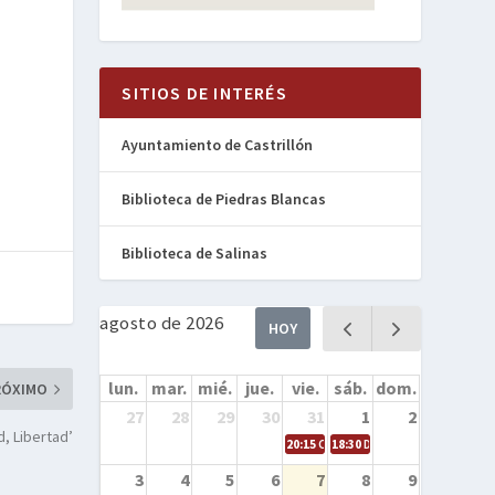
SITIOS DE INTERÉS
Ayuntamiento de Castrillón
Biblioteca de Piedras Blancas
Biblioteca de Salinas
agosto de 2026
HOY
lun.
mar.
mié.
jue.
vie.
sáb.
dom.
RÓXIMO
27
28
29
30
31
1
2
d, Libertad’
20:15
Cine en la calle – Cómo entren
18:30
Danza – Cita en el mar
3
4
5
6
7
8
9