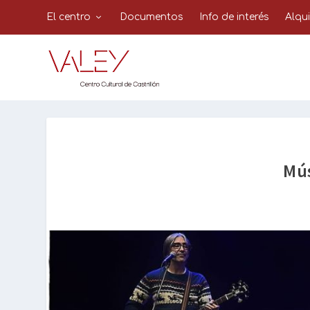
El centro
Documentos
Info de interés
Alqu
Mús