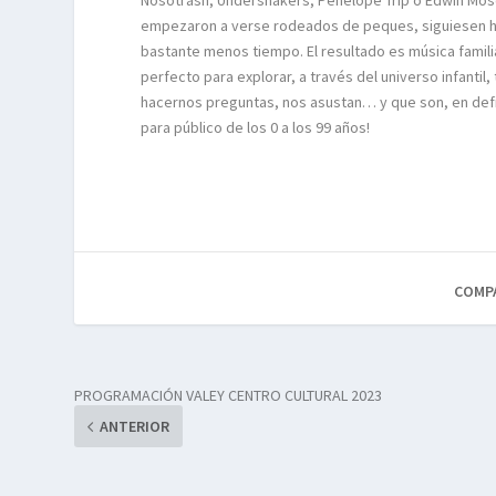
Nosoträsh, Undershakers, Penélope Trip o Edwin Mose
empezaron a verse rodeados de peques, siguiesen ha
bastante menos tiempo. El resultado es música familiar
perfecto para explorar, a través del universo infanti
hacernos preguntas, nos asustan… y que son, en defi
para público de los 0 a los 99 años!
COMP
PROGRAMACIÓN VALEY CENTRO CULTURAL 2023
ANTERIOR