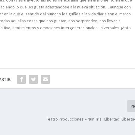
s. Con tales trayectorias no es de extrañar que en el momento en el que
ciendo lo que les gusta adaptándose a la nueva situación… aunque con
 en la que el sentido del humor y los guiños a la vida diaria son el marco
l, todas aquellas cosas que nos gustan, nos sorprenden, nos llevan a
nitiva, sentimientos y emociones intergeneracionales universales. ¡Apto
ARTIR:
P
Teatro Producciones – Nun Tris: ‘Libertad, Liberta