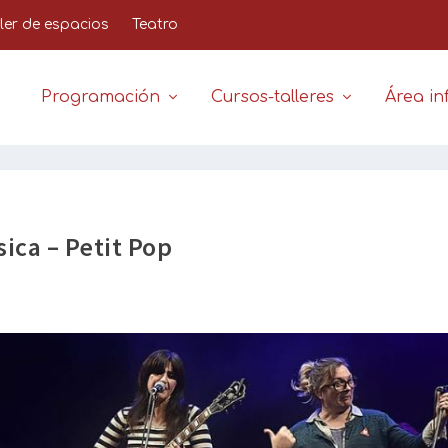
iler de espacios
Teatro
Programación
Cursos-talleres
Área inf
ica – Petit Pop