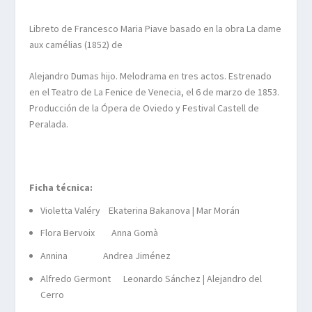
Libreto de Francesco Maria Piave basado en la obra La dame
aux camélias (1852) de
Alejandro Dumas hijo. Melodrama en tres actos. Estrenado
en el Teatro de La
Fenice de Venecia, el 6 de marzo de 1853.
Producción de la Ópera de Oviedo y Festival Castell de
Peralada.
Ficha técnica:
Violetta Valéry Ekaterina Bakanova | Mar Morán
Flora Bervoix Anna Gomà
Annina Andrea Jiménez
Alfredo Germont Leonardo Sánchez | Alejandro del
Cerro