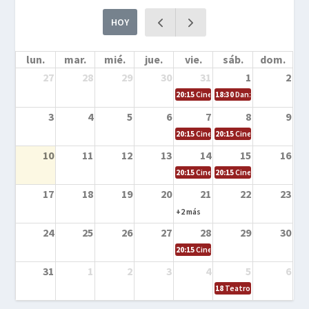
HOY
lun.
mar.
mié.
jue.
vie.
sáb.
dom.
27
28
29
30
31
1
2
20:15
Cine en la calle – Cómo entrena
18:30
Danza – Cita en el m
3
4
5
6
7
8
9
20:15
Cine en la calle – El niño y la be
20:15
Cine en la calle – L
10
11
12
13
14
15
16
20:15
Cine en la calle – Tortugas Nin
20:15
Cine en la calle – Ro
17
18
19
20
21
22
23
+2 más
24
25
26
27
28
29
30
20:15
Cine en el calle – Tintín y el s
31
1
2
3
4
5
6
18
Teatro – Tres sombrero