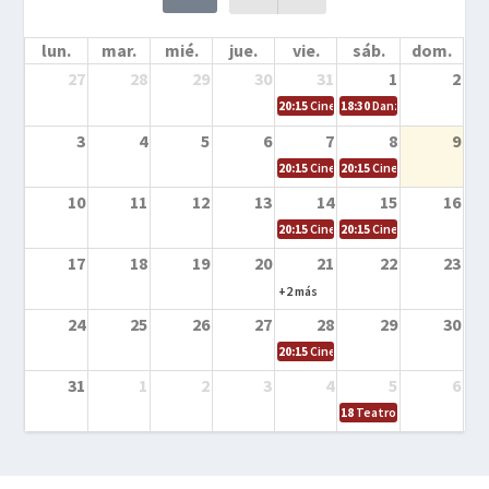
lun.
mar.
mié.
jue.
vie.
sáb.
dom.
27
28
29
30
31
1
2
20:15
Cine en la calle – Cómo entrena
18:30
Danza – Cita en el m
3
4
5
6
7
8
9
20:15
Cine en la calle – El niño y la be
20:15
Cine en la calle – L
10
11
12
13
14
15
16
20:15
Cine en la calle – Tortugas Nin
20:15
Cine en la calle – Ro
17
18
19
20
21
22
23
+2 más
24
25
26
27
28
29
30
20:15
Cine en el calle – Tintín y el s
31
1
2
3
4
5
6
18
Teatro – Tres sombrero