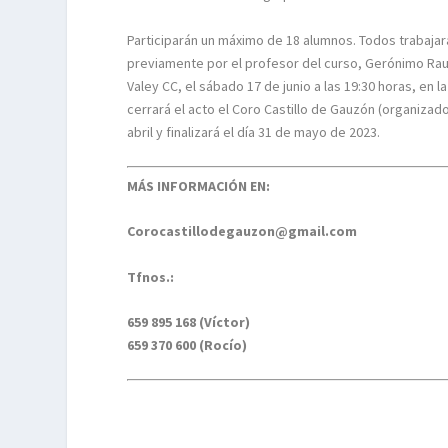
Participarán un máximo de 18 alumnos. Todos trabaja
previamente por el profesor del curso, Gerónimo Rauch.
Valey CC, el sábado 17 de junio a las 19:30 horas, en 
cerrará el acto el Coro Castillo de Gauzón (organizad
abril y finalizará el día 31 de mayo de 2023.
MÁS INFORMACIÓN EN:
Corocastillodegauzon@gmail.com
Tfnos.:
659 895 168 (Víctor)
659 370 600 (Rocío)