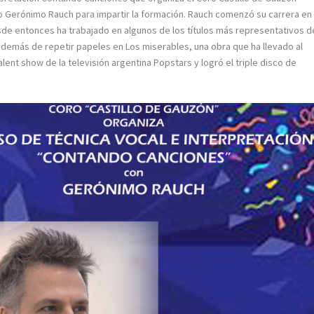
no Gerónimo Rauch para impartir la formación. Rauch comenzó su carrera en
sde entonces ha trabajado en algunos de los títulos más representativos d
demás de repetir papeles en Los miserables, una obra que ha llevado al
ent show de la televisión argentina Popstars y logró el triple disco de