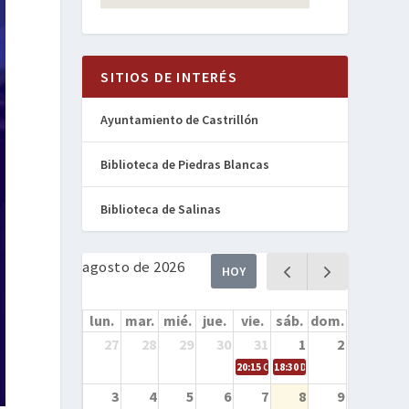
SITIOS DE INTERÉS
Ayuntamiento de Castrillón
Biblioteca de Piedras Blancas
Biblioteca de Salinas
agosto de 2026
HOY
lun.
mar.
mié.
jue.
vie.
sáb.
dom.
27
28
29
30
31
1
2
20:15
Cine en la calle – Cómo entren
18:30
Danza – Cita en el mar
3
4
5
6
7
8
9