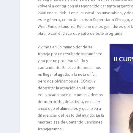
volverá a contar con el renonocido cantante argenti
2000 con su debut en el musical Los miserables, y de
este género, como Jesucristo Superstar o Chicago, a
West End de Londres. Fue uno de los ganadores del tal
platino con el disco que salió de este programa.
Vivimos en un mundo donde se
trabaja por un resultado instantáneo
y no por un proceso sólido y
contundente. En el canto pensamos
en llegar al agudo, a la nota difícil,
pero nos olvidamos del CÓMO. Y
depositar la atención en el lugar
equivocado hace que nos olvidemos
del intérprete, del artista, en el ser
único que el alumno es y que lo va a
diferenciar del resto del mundo. En la
masterclass de Contando Canciones
trabajaremos: