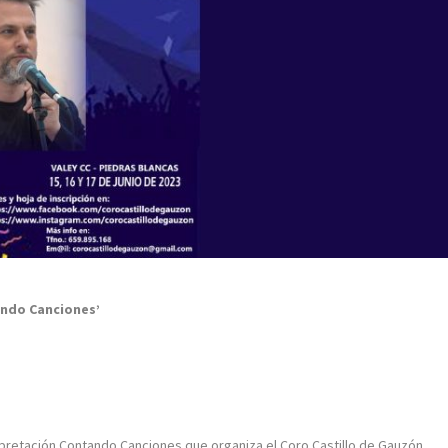
ando Canciones’
rpretación Contando Canciones que organiza el Coro Castillo de Gauzón