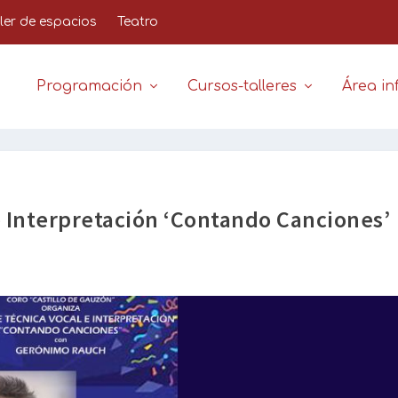
iler de espacios
Teatro
Programación
Cursos-talleres
Área inf
 e Interpretación ‘Contando Canciones’