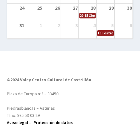
24
25
26
27
28
29
30
20:15
Cine en el calle – Tintín y el s
31
1
2
3
4
5
6
18
Teatro – Tres sombrero
©2024 Valey Centro Cultural de Castrillón
Plaza de Europa nº3 – 33450
Piedrasblancas – Asturias
Tfno: 985 53 03 29
Aviso legal –
Protección de datos