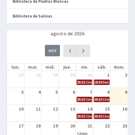
Biblioteca de Piedras Blancas
Biblioteca de Salinas
agosto de 2026
HOY
lun.
mar.
mié.
jue.
vie.
sáb.
dom.
27
28
29
30
31
1
2
20:15
Cine en la calle – Cómo entrena
18:30
Danza – Cita en el m
3
4
5
6
7
8
9
20:15
Cine en la calle – El niño y la be
20:15
Cine en la calle – L
10
11
12
13
14
15
16
20:15
Cine en la calle – Tortugas Nin
20:15
Cine en la calle – Ro
17
18
19
20
21
22
23
+2 más