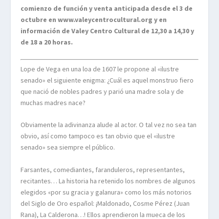
comienzo de función y venta anticipada desde el 3 de
octubre en www.valeycentrocultural.org y en
información de Valey Centro Cultural de 12,30 a 14,30 y
de 18 a 20 horas.
Lope de Vega en una loa de 1607 le propone al «ilustre
senado» el siguiente enigma: ¿Cuál es aquel monstruo fiero
que nació de nobles padres y parió una madre sola y de
muchas madres nace?
Obviamente la adivinanza alude al actor. O tal vez no sea tan
obvio, así como tampoco es tan obvio que el «ilustre
senado» sea siempre el público.
Farsantes, comediantes, faranduleros, representantes,
recitantes… La historia ha retenido los nombres de algunos
elegidos «por su gracia y galanura» como los más notorios
del Siglo de Oro español: ¡Maldonado, Cosme Pérez (Juan
Rana), La Calderona…! Ellos aprendieron la mueca de los