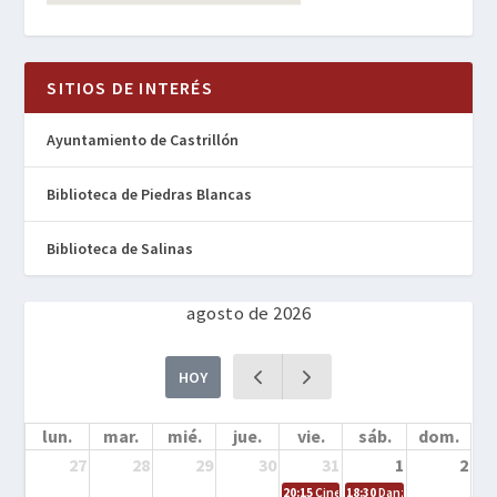
SITIOS DE INTERÉS
Ayuntamiento de Castrillón
Biblioteca de Piedras Blancas
Biblioteca de Salinas
agosto de 2026
HOY
lun.
mar.
mié.
jue.
vie.
sáb.
dom.
27
28
29
30
31
1
2
20:15
Cine en la calle – Cómo entrena
18:30
Danza – Cita en el m