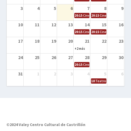
3
4
5
6
7
8
9
20:15
Cine en la calle – El niño y la be
20:15
Cine en la calle – L
10
11
12
13
14
15
16
20:15
Cine en la calle – Tortugas Nin
20:15
Cine en la calle – Ro
17
18
19
20
21
22
23
+2 más
24
25
26
27
28
29
30
20:15
Cine en el calle – Tintín y el s
31
1
2
3
4
5
6
18
Teatro – Tres sombrero
©2024 Valey Centro Cultural de Castrillón