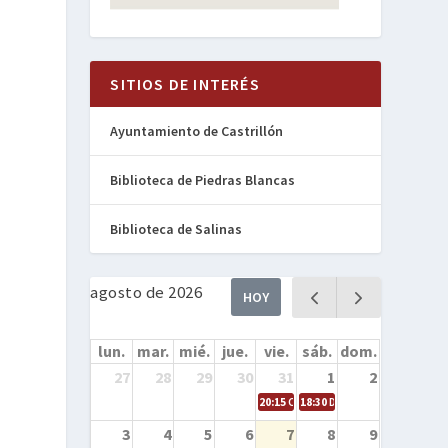
SITIOS DE INTERÉS
Ayuntamiento de Castrillón
Biblioteca de Piedras Blancas
Biblioteca de Salinas
agosto de 2026
HOY
lun.
mar.
mié.
jue.
vie.
sáb.
dom.
27
28
29
30
31
1
2
20:15
Cine en la calle – Cómo entren
18:30
Danza – Cita en el mar
3
4
5
6
7
8
9