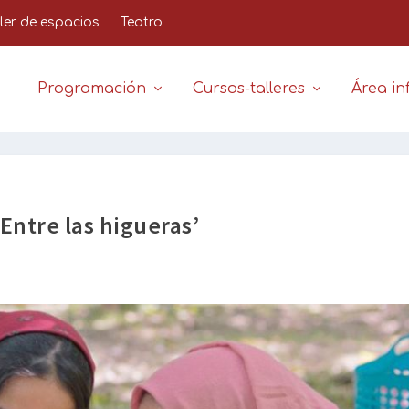
iler de espacios
Teatro
Programación
Cursos-talleres
Área inf
‘Entre las higueras’