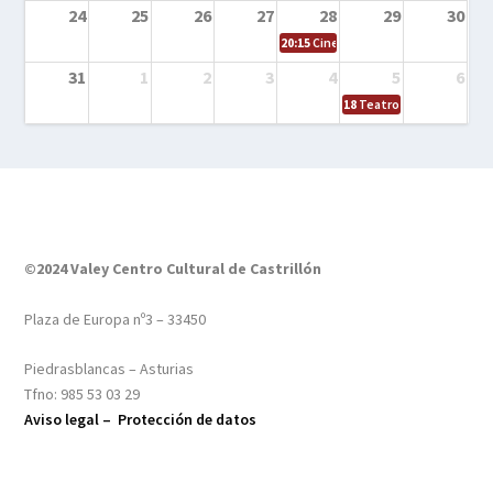
24
25
26
27
28
29
30
20:15
Cine en el calle – Tintín y el s
31
1
2
3
4
5
6
18
Teatro – Tres sombrero
©2024 Valey Centro Cultural de Castrillón
Plaza de Europa nº3 – 33450
Piedrasblancas – Asturias
Tfno: 985 53 03 29
Aviso legal –
Protección de datos