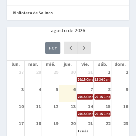
Biblioteca de Salinas
agosto de 2026
HOY
lun.
mar.
mié.
jue.
vie.
sáb.
dom.
27
28
29
30
31
1
2
20:15
Cine en la calle – Cómo entrena
18:30
Danza – Cita en el m
3
4
5
6
7
8
9
20:15
Cine en la calle – El niño y la be
20:15
Cine en la calle – L
10
11
12
13
14
15
16
20:15
Cine en la calle – Tortugas Nin
20:15
Cine en la calle – Ro
17
18
19
20
21
22
23
+2 más