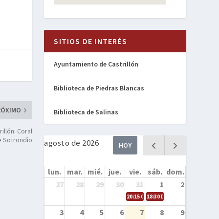
SITIOS DE INTERÉS
Ayuntamiento de Castrillón
Biblioteca de Piedras Blancas
RÓXIMO
Biblioteca de Salinas
llón: Coral
e Sotrondio
agosto de 2026
HOY
lun.
mar.
mié.
jue.
vie.
sáb.
dom.
27
28
29
30
31
1
2
20:15
Cine en la calle – Cómo entren
18:30
Danza – Cita en el mar
3
4
5
6
7
8
9