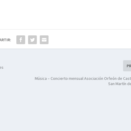
ARTIR:
P
es
Música – Concierto mensual Asociación Orfeón de Castri
San Martín d