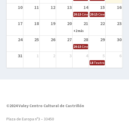
10
11
12
13
14
15
16
20:15
Cine en la calle – Tortugas Nin
20:15
Cine en la calle – Ro
17
18
19
20
21
22
23
+2 más
24
25
26
27
28
29
30
20:15
Cine en el calle – Tintín y el s
31
1
2
3
4
5
6
18
Teatro – Tres sombrero
©2024 Valey Centro Cultural de Castrillón
Plaza de Europa nº3 – 33450