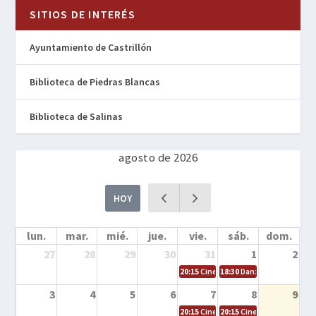
SITIOS DE INTERÉS
Ayuntamiento de Castrillón
Biblioteca de Piedras Blancas
Biblioteca de Salinas
agosto de 2026
HOY
lun.
mar.
mié.
jue.
vie.
sáb.
dom.
27
28
29
30
31
1
2
20:15
Cine en la calle – Cómo entrena
18:30
Danza – Cita en el m
3
4
5
6
7
8
9
20:15
Cine en la calle – El niño y la be
20:15
Cine en la calle – L