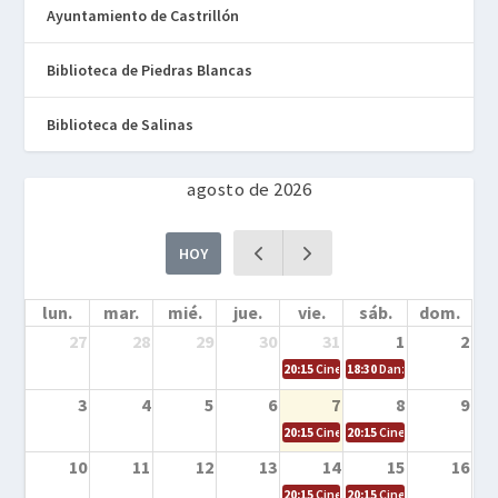
Ayuntamiento de Castrillón
Biblioteca de Piedras Blancas
Biblioteca de Salinas
agosto de 2026
HOY
lun.
mar.
mié.
jue.
vie.
sáb.
dom.
27
28
29
30
31
1
2
20:15
Cine en la calle – Cómo entrena
18:30
Danza – Cita en el m
3
4
5
6
7
8
9
20:15
Cine en la calle – El niño y la be
20:15
Cine en la calle – L
10
11
12
13
14
15
16
20:15
Cine en la calle – Tortugas Nin
20:15
Cine en la calle – Ro