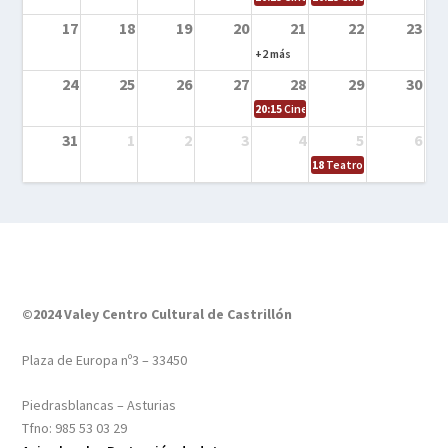
17
18
19
20
21
22
23
+2 más
24
25
26
27
28
29
30
20:15
Cine en el calle – Tintín y el s
31
1
2
3
4
5
6
18
Teatro – Tres sombrero
©2024 Valey Centro Cultural de Castrillón
Plaza de Europa nº3 – 33450
Piedrasblancas – Asturias
Tfno: 985 53 03 29