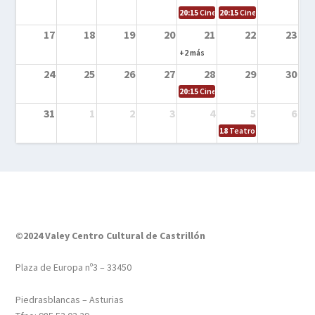
20:15
Cine en la calle – Tortugas Nin
20:15
Cine en la calle – Ro
17
18
19
20
21
22
23
+2 más
24
25
26
27
28
29
30
20:15
Cine en el calle – Tintín y el s
31
1
2
3
4
5
6
18
Teatro – Tres sombrero
©2024 Valey Centro Cultural de Castrillón
Plaza de Europa nº3 – 33450
Piedrasblancas – Asturias