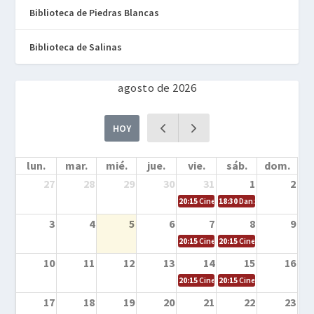
Biblioteca de Piedras Blancas
Biblioteca de Salinas
agosto de 2026
HOY
lun.
mar.
mié.
jue.
vie.
sáb.
dom.
27
28
29
30
31
1
2
20:15
Cine en la calle – Cómo entrena
18:30
Danza – Cita en el m
3
4
5
6
7
8
9
20:15
Cine en la calle – El niño y la be
20:15
Cine en la calle – L
10
11
12
13
14
15
16
20:15
Cine en la calle – Tortugas Nin
20:15
Cine en la calle – Ro
17
18
19
20
21
22
23