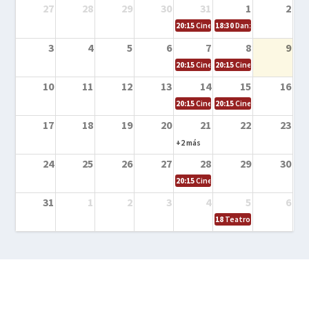
27
28
29
30
31
1
2
20:15
Cine en la calle – Cómo entrena
18:30
Danza – Cita en el m
3
4
5
6
7
8
9
20:15
Cine en la calle – El niño y la be
20:15
Cine en la calle – L
10
11
12
13
14
15
16
20:15
Cine en la calle – Tortugas Nin
20:15
Cine en la calle – Ro
17
18
19
20
21
22
23
+2 más
24
25
26
27
28
29
30
20:15
Cine en el calle – Tintín y el s
31
1
2
3
4
5
6
18
Teatro – Tres sombrero