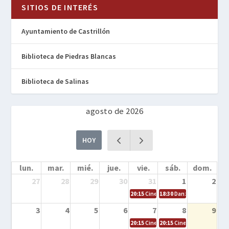
SITIOS DE INTERÉS
Ayuntamiento de Castrillón
Biblioteca de Piedras Blancas
Biblioteca de Salinas
agosto de 2026
HOY
lun.
mar.
mié.
jue.
vie.
sáb.
dom.
27
28
29
30
31
1
2
20:15
Cine en la calle – Cómo entrena
18:30
Danza – Cita en el m
3
4
5
6
7
8
9
20:15
Cine en la calle – El niño y la be
20:15
Cine en la calle – L