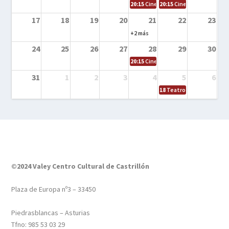
20:15
Cine en la calle – Tortugas Nin
20:15
Cine en la calle – Ro
17
18
19
20
21
22
23
+2 más
24
25
26
27
28
29
30
20:15
Cine en el calle – Tintín y el s
31
1
2
3
4
5
6
18
Teatro – Tres sombrero
©2024 Valey Centro Cultural de Castrillón
Plaza de Europa nº3 – 33450
Piedrasblancas – Asturias
Tfno: 985 53 03 29