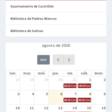
Ayuntamiento de Castrillón
Biblioteca de Piedras Blancas
Biblioteca de Salinas
agosto de 2026
HOY
lun.
mar.
mié.
jue.
vie.
sáb.
dom.
27
28
29
30
31
1
2
20:15
Cine en la calle – Cómo entrena
18:30
Danza – Cita en el m
3
4
5
6
7
8
9
20:15
Cine en la calle – El niño y la be
20:15
Cine en la calle – L
10
11
12
13
14
15
16