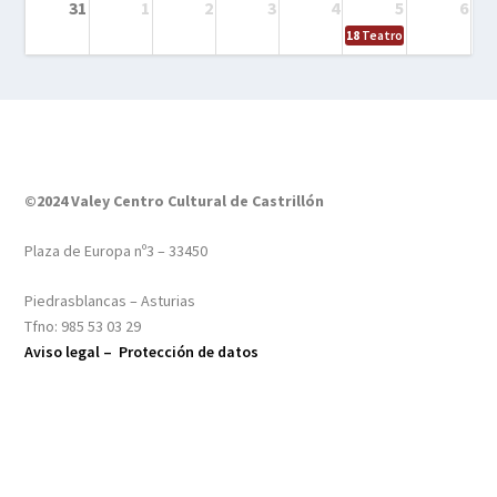
31
1
2
3
4
5
6
18
Teatro – Tres sombrero
©2024 Valey Centro Cultural de Castrillón
Plaza de Europa nº3 – 33450
Piedrasblancas – Asturias
Tfno: 985 53 03 29
Aviso legal –
Protección de datos