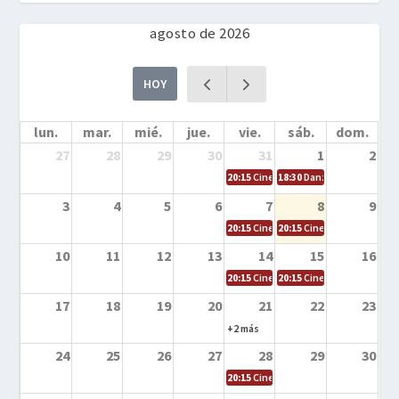
agosto de 2026
HOY
lun.
mar.
mié.
jue.
vie.
sáb.
dom.
27
28
29
30
31
1
2
20:15
Cine en la calle – Cómo entrena
18:30
Danza – Cita en el m
3
4
5
6
7
8
9
20:15
Cine en la calle – El niño y la be
20:15
Cine en la calle – L
10
11
12
13
14
15
16
20:15
Cine en la calle – Tortugas Nin
20:15
Cine en la calle – Ro
17
18
19
20
21
22
23
+2 más
24
25
26
27
28
29
30
20:15
Cine en el calle – Tintín y el s