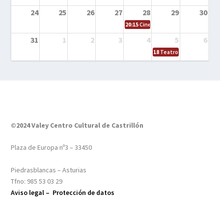
24
25
26
27
28
29
30
20:15
Cine en el calle – Tintín y el s
31
1
2
3
4
5
6
18
Teatro – Tres sombrero
©2024 Valey Centro Cultural de Castrillón
Plaza de Europa nº3 – 33450
Piedrasblancas – Asturias
Tfno: 985 53 03 29
Aviso legal –
Protección de datos