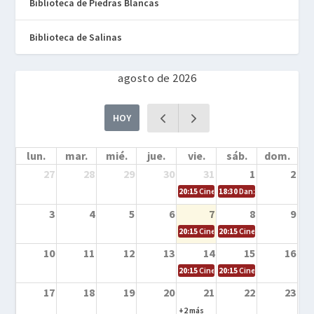
Biblioteca de Piedras Blancas
Biblioteca de Salinas
agosto de 2026
HOY
lun.
mar.
mié.
jue.
vie.
sáb.
dom.
27
28
29
30
31
1
2
20:15
Cine en la calle – Cómo entrena
18:30
Danza – Cita en el m
3
4
5
6
7
8
9
20:15
Cine en la calle – El niño y la be
20:15
Cine en la calle – L
10
11
12
13
14
15
16
20:15
Cine en la calle – Tortugas Nin
20:15
Cine en la calle – Ro
17
18
19
20
21
22
23
+2 más