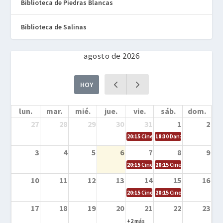
Biblioteca de Piedras Blancas
Biblioteca de Salinas
agosto de 2026
HOY
lun.
mar.
mié.
jue.
vie.
sáb.
dom.
27
28
29
30
31
1
2
20:15
Cine en la calle – Cómo entrena
18:30
Danza – Cita en el m
3
4
5
6
7
8
9
20:15
Cine en la calle – El niño y la be
20:15
Cine en la calle – L
10
11
12
13
14
15
16
20:15
Cine en la calle – Tortugas Nin
20:15
Cine en la calle – Ro
17
18
19
20
21
22
23
+2 más