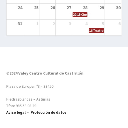
24
25
26
27
28
29
30
20:15
Cine en el calle – Tintín y el s
31
1
2
3
4
5
6
18
Teatro – Tres sombrero
©2024 Valey Centro Cultural de Castrillón
Plaza de Europa nº3 – 33450
Piedrasblancas – Asturias
Tfno: 985 53 03 29
Aviso legal –
Protección de datos