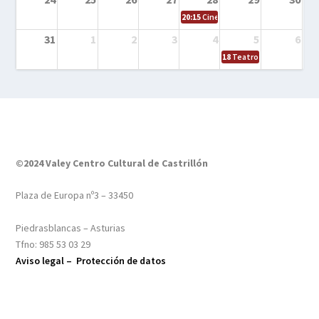
20:15
Cine en el calle – Tintín y el s
31
1
2
3
4
5
6
18
Teatro – Tres sombrero
©2024 Valey Centro Cultural de Castrillón
Plaza de Europa nº3 – 33450
Piedrasblancas – Asturias
Tfno: 985 53 03 29
Aviso legal –
Protección de datos