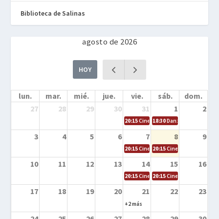
Biblioteca de Salinas
agosto de 2026
HOY
lun.
mar.
mié.
jue.
vie.
sáb.
dom.
27
28
29
30
31
1
2
20:15
Cine en la calle – Cómo entrena
18:30
Danza – Cita en el m
3
4
5
6
7
8
9
20:15
Cine en la calle – El niño y la be
20:15
Cine en la calle – L
10
11
12
13
14
15
16
20:15
Cine en la calle – Tortugas Nin
20:15
Cine en la calle – Ro
17
18
19
20
21
22
23
+2 más
24
25
26
27
28
29
30