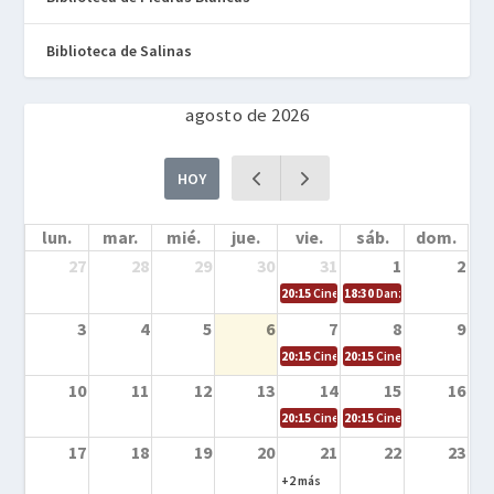
Biblioteca de Salinas
agosto de 2026
HOY
lun.
mar.
mié.
jue.
vie.
sáb.
dom.
27
28
29
30
31
1
2
20:15
Cine en la calle – Cómo entrena
18:30
Danza – Cita en el m
3
4
5
6
7
8
9
20:15
Cine en la calle – El niño y la be
20:15
Cine en la calle – L
10
11
12
13
14
15
16
20:15
Cine en la calle – Tortugas Nin
20:15
Cine en la calle – Ro
17
18
19
20
21
22
23
+2 más