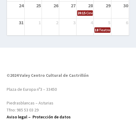
24
25
26
27
28
29
30
20:15
Cine en el calle – Tintín y el s
31
1
2
3
4
5
6
18
Teatro – Tres sombrero
©2024 Valey Centro Cultural de Castrillón
Plaza de Europa nº3 – 33450
Piedrasblancas – Asturias
Tfno: 985 53 03 29
Aviso legal –
Protección de datos