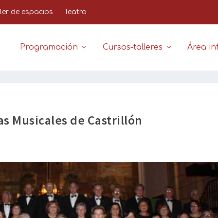
iler de espacios
Teatro
Programación
Cursos-talleres
Área inf
s Musicales de Castrillón