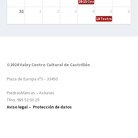
20:15
Cine en el calle – Tintín y el s
31
1
2
3
4
5
6
18
Teatro – Tres sombrero
©2024 Valey Centro Cultural de Castrillón
Plaza de Europa nº3 – 33450
Piedrasblancas – Asturias
Tfno: 985 53 03 29
Aviso legal –
Protección de datos