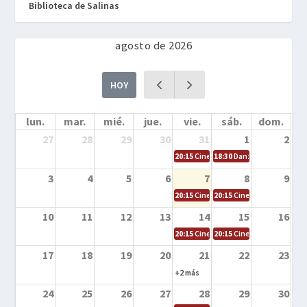
Biblioteca de Salinas
agosto de 2026
HOY
lun.
mar.
mié.
jue.
vie.
sáb.
dom.
27
28
29
30
31
1
2
20:15
Cine en la calle – Cómo entrena
18:30
Danza – Cita en el m
3
4
5
6
7
8
9
20:15
Cine en la calle – El niño y la be
20:15
Cine en la calle – L
10
11
12
13
14
15
16
20:15
Cine en la calle – Tortugas Nin
20:15
Cine en la calle – Ro
17
18
19
20
21
22
23
+2 más
24
25
26
27
28
29
30