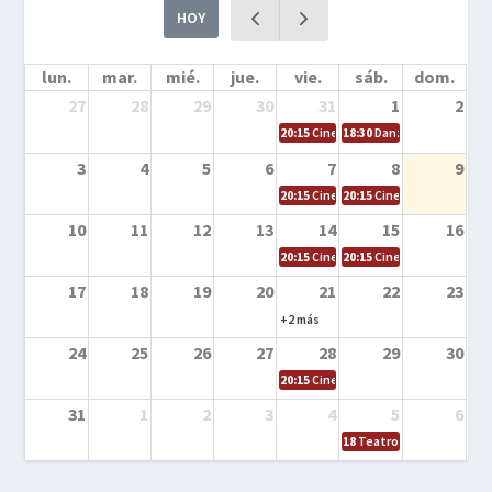
HOY
lun.
mar.
mié.
jue.
vie.
sáb.
dom.
27
28
29
30
31
1
2
20:15
Cine en la calle – Cómo entrena
18:30
Danza – Cita en el m
3
4
5
6
7
8
9
20:15
Cine en la calle – El niño y la be
20:15
Cine en la calle – L
10
11
12
13
14
15
16
20:15
Cine en la calle – Tortugas Nin
20:15
Cine en la calle – Ro
17
18
19
20
21
22
23
+2 más
24
25
26
27
28
29
30
20:15
Cine en el calle – Tintín y el s
31
1
2
3
4
5
6
18
Teatro – Tres sombrero