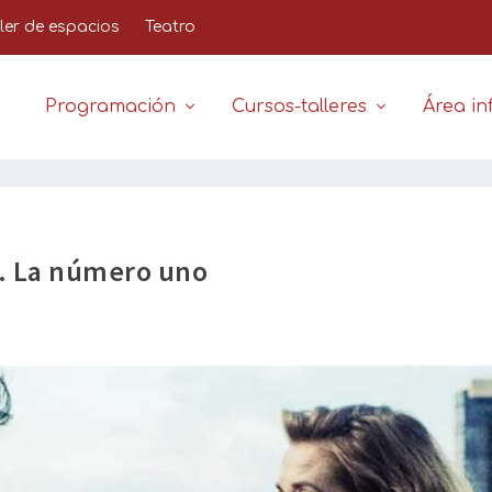
iler de espacios
Teatro
Programación
Cursos-talleres
Área inf
. La número uno