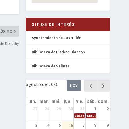
SITIOS DE INTERÉS
RÓXIMO
Ayuntamiento de Castrillón
e de Dorothy
Biblioteca de Piedras Blancas
Biblioteca de Salinas
agosto de 2026
HOY
lun.
mar.
mié.
jue.
vie.
sáb.
dom.
27
28
29
30
31
1
2
20:15
Cine en la calle – Cómo entren
18:30
Danza – Cita en el mar
3
4
5
6
7
8
9