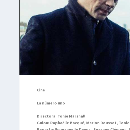
Cine
La número uno
Directora: Tonie Marshall
Guion: Raphaëlle Bacqué, Marion Doussot, Tonie
Reparto: Emmanuelle Devos, Suzanne Clément, R