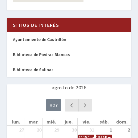
SITIOS DE INTERÉS
Ayuntamiento de Castrillón
Biblioteca de Piedras Blancas
Biblioteca de Salinas
agosto de 2026
HOY
lun.
mar.
mié.
jue.
vie.
sáb.
dom.
27
28
29
30
31
1
2
20:15
Cine en la calle – Cómo entrena
18:30
Danza – Cita en el m