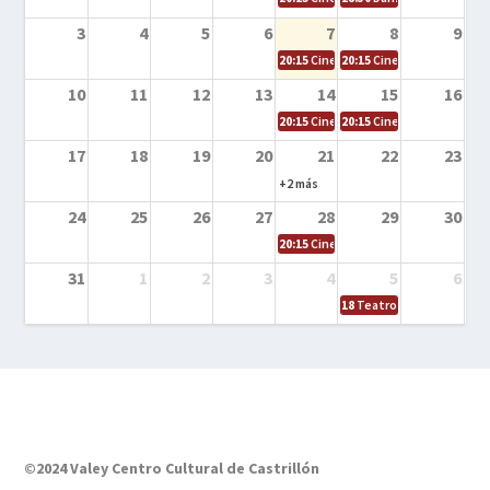
3
4
5
6
7
8
9
20:15
Cine en la calle – El niño y la be
20:15
Cine en la calle – L
10
11
12
13
14
15
16
20:15
Cine en la calle – Tortugas Nin
20:15
Cine en la calle – Ro
17
18
19
20
21
22
23
+2 más
24
25
26
27
28
29
30
20:15
Cine en el calle – Tintín y el s
31
1
2
3
4
5
6
18
Teatro – Tres sombrero
©2024 Valey Centro Cultural de Castrillón