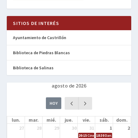
SITIOS DE INTERÉS
Ayuntamiento de Castrillón
Biblioteca de Piedras Blancas
Biblioteca de Salinas
agosto de 2026
HOY
lun.
mar.
mié.
jue.
vie.
sáb.
dom.
27
28
29
30
31
1
2
20:15
Cine en la calle – Cómo entrena
18:30
Danza – Cita en el m