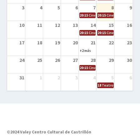
3
4
5
6
7
8
9
20:15
Cine en la calle – El niño y la be
20:15
Cine en la calle – L
10
11
12
13
14
15
16
20:15
Cine en la calle – Tortugas Nin
20:15
Cine en la calle – Ro
17
18
19
20
21
22
23
+2 más
24
25
26
27
28
29
30
20:15
Cine en el calle – Tintín y el s
31
1
2
3
4
5
6
18
Teatro – Tres sombrero
©2024 Valey Centro Cultural de Castrillón