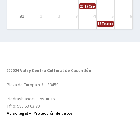
20:15
Cine en el calle – Tintín y el s
31
1
2
3
4
5
6
18
Teatro – Tres sombrero
©2024 Valey Centro Cultural de Castrillón
Plaza de Europa nº3 – 33450
Piedrasblancas – Asturias
Tfno: 985 53 03 29
Aviso legal –
Protección de datos