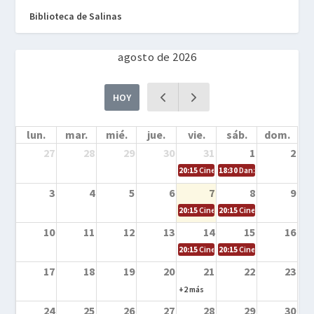
Biblioteca de Salinas
agosto de 2026
HOY
lun.
mar.
mié.
jue.
vie.
sáb.
dom.
27
28
29
30
31
1
2
20:15
Cine en la calle – Cómo entrena
18:30
Danza – Cita en el m
3
4
5
6
7
8
9
20:15
Cine en la calle – El niño y la be
20:15
Cine en la calle – L
10
11
12
13
14
15
16
20:15
Cine en la calle – Tortugas Nin
20:15
Cine en la calle – Ro
17
18
19
20
21
22
23
+2 más
24
25
26
27
28
29
30