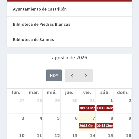
Ayuntamiento de Castrillón
Biblioteca de Piedras Blancas
Biblioteca de Salinas
agosto de 2026
HOY
lun.
mar.
mié.
jue.
vie.
sáb.
dom.
27
28
29
30
31
1
2
20:15
Cine en la calle – Cómo entrena
18:30
Danza – Cita en el m
3
4
5
6
7
8
9
20:15
Cine en la calle – El niño y la be
20:15
Cine en la calle – L
10
11
12
13
14
15
16