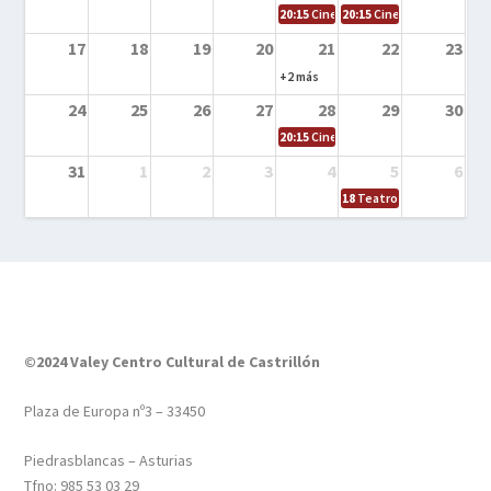
20:15
Cine en la calle – Tortugas Nin
20:15
Cine en la calle – Ro
17
18
19
20
21
22
23
+2 más
24
25
26
27
28
29
30
20:15
Cine en el calle – Tintín y el s
31
1
2
3
4
5
6
18
Teatro – Tres sombrero
©2024 Valey Centro Cultural de Castrillón
Plaza de Europa nº3 – 33450
Piedrasblancas – Asturias
Tfno: 985 53 03 29