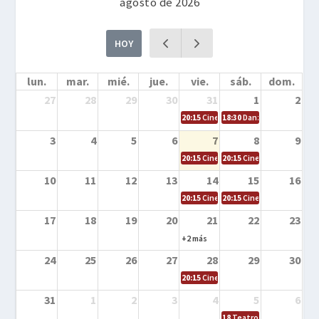
agosto de 2026
HOY
lun.
mar.
mié.
jue.
vie.
sáb.
dom.
27
28
29
30
31
1
2
20:15
Cine en la calle – Cómo entrena
18:30
Danza – Cita en el m
3
4
5
6
7
8
9
20:15
Cine en la calle – El niño y la be
20:15
Cine en la calle – L
10
11
12
13
14
15
16
20:15
Cine en la calle – Tortugas Nin
20:15
Cine en la calle – Ro
17
18
19
20
21
22
23
+2 más
24
25
26
27
28
29
30
20:15
Cine en el calle – Tintín y el s
31
1
2
3
4
5
6
18
Teatro – Tres sombrero