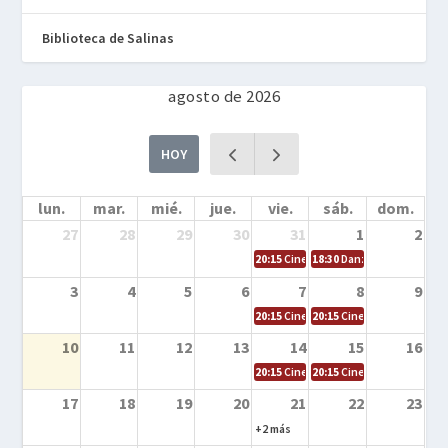
Biblioteca de Salinas
agosto de 2026
HOY
lun.
mar.
mié.
jue.
vie.
sáb.
dom.
27
28
29
30
31
1
2
20:15
Cine en la calle – Cómo entrena
18:30
Danza – Cita en el m
3
4
5
6
7
8
9
20:15
Cine en la calle – El niño y la be
20:15
Cine en la calle – L
10
11
12
13
14
15
16
20:15
Cine en la calle – Tortugas Nin
20:15
Cine en la calle – Ro
17
18
19
20
21
22
23
+2 más