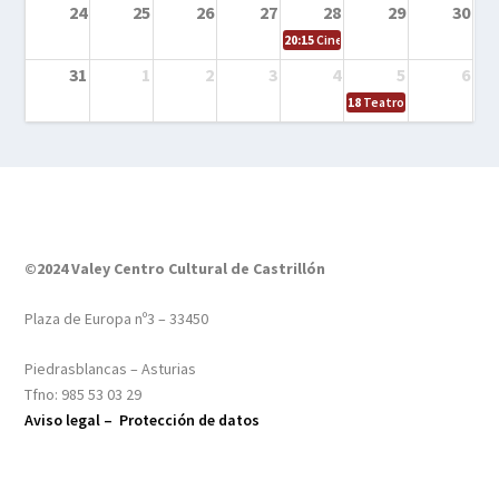
24
25
26
27
28
29
30
20:15
Cine en el calle – Tintín y el s
31
1
2
3
4
5
6
18
Teatro – Tres sombrero
©2024 Valey Centro Cultural de Castrillón
Plaza de Europa nº3 – 33450
Piedrasblancas – Asturias
Tfno: 985 53 03 29
Aviso legal –
Protección de datos