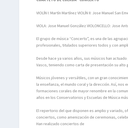
VIOLÍN I: Martín Martínez VIOLÍN II: Jose Manuel San Em
VIOLA: Jose Manuel González VIOLONCELLO: Jose Ant
El grupo de música “Concerto”, es una de las agrupa
profesionales, titulados superiores todos y con ampli
Desde hace ya varios años, sus músicos han actuado por
Vasco, teniendo como carta de presentación su alto g
Músicos jóvenes y versátiles, con un gran conocimien
la enseñanza, el mundo coral y la dirección. Así, no
formaciones corales de mayor renombre en la comuni
años en los Conservatorios y Escuelas de Música más
El repertorio del que disponen es amplio y variado, of
conciertos, como amenización de ceremonias, celebra
Han realizado conciertos de