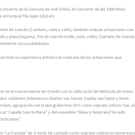
Concierto de la Cuevona de Avín (Onís), el Concierto de las 1000 Velas
n el Festival TDx Gijón 2016 etc…
eto de Cuerda (2 violines, viola y cello), también realizan actuaciones con
n y piano/órgano), Trío de cuerda (violín, viola, cello), Cuarteto de Cuerda
rmemente sus posibilidades.
an toda su experiencia artística en cada una de las actuaciones que
anto en el conservatorio de Oviedo con la calificación de Matrícula de Honor.
idos cantantes holandeses Charles van Tassel, Sophia van Sante y Xenia
rdam, agrupación con la que graba tres CD’s como soprano solista. Fue, as
ocal “Capella Sancta Maria” y del ensemble “Música Temprana”.Ha sido
articolare”.
e en “La Traviata” de G Verdi. Ha cantado como soprano solista en numeroso