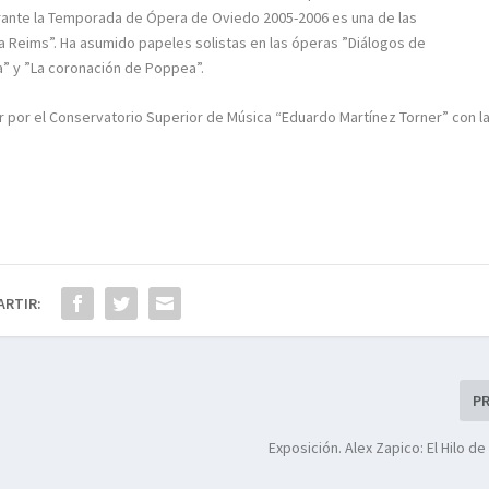
urante la Temporada de Ópera de Oviedo 2005-2006 es una de las
 a Reims”. Ha asumido papeles solistas en las óperas ”Diálogos de
a” y ”La coronación de Poppea”.
or por el Conservatorio Superior de Música “Eduardo Martínez Torner” con l
ARTIR:
P
Exposición. Alex Zapico: El Hilo de 