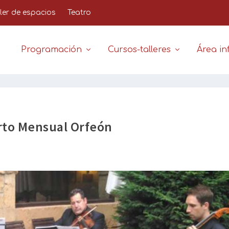
iler de espacios
Teatro
Programación
Cursos-talleres
Área inf
rto Mensual Orfeón