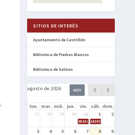
SITIOS DE INTERÉS
Ayuntamiento de Castrillón
Biblioteca de Piedras Blancas
Biblioteca de Salinas
agosto de 2026
HOY
í
lun.
mar.
mié.
jue.
vie.
sáb.
dom.
27
28
29
30
31
1
2
20:15
Cine en la calle – Cómo entren
18:30
Danza – Cita en el mar
3
4
5
6
7
8
9
s