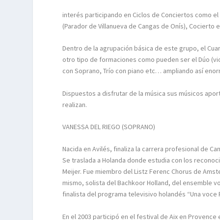
interés participando en Ciclos de Conciertos como el 
(Parador de Villanueva de Cangas de Onís), Cocierto e
Dentro de la agrupación básica de este grupo, el Cuart
otro tipo de formaciones como pueden ser el Dúo (violí
con Soprano, Trío con piano etc… ampliando así eno
Dispuestos a disfrutar de la música sus músicos aport
realizan.
VANESSA DEL RIEGO (SOPRANO)
Nacida en Avilés, finaliza la carrera profesional de C
Se traslada a Holanda donde estudia con los reconoc
Meijer. Fue miembro del Listz Ferenc Chorus de Amste
mismo, solista del Bachkoor Holland, del ensemble v
finalista del programa televisivo holandés “Una voce P
En el 2003 participó en el festival de Aix en Provenc