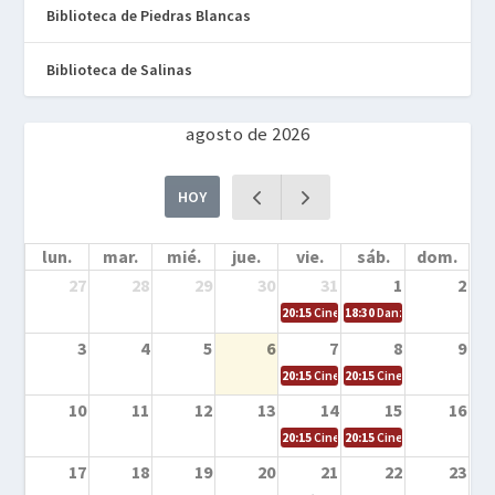
Biblioteca de Piedras Blancas
Biblioteca de Salinas
agosto de 2026
HOY
lun.
mar.
mié.
jue.
vie.
sáb.
dom.
27
28
29
30
31
1
2
20:15
Cine en la calle – Cómo entrena
18:30
Danza – Cita en el m
3
4
5
6
7
8
9
20:15
Cine en la calle – El niño y la be
20:15
Cine en la calle – L
10
11
12
13
14
15
16
20:15
Cine en la calle – Tortugas Nin
20:15
Cine en la calle – Ro
17
18
19
20
21
22
23