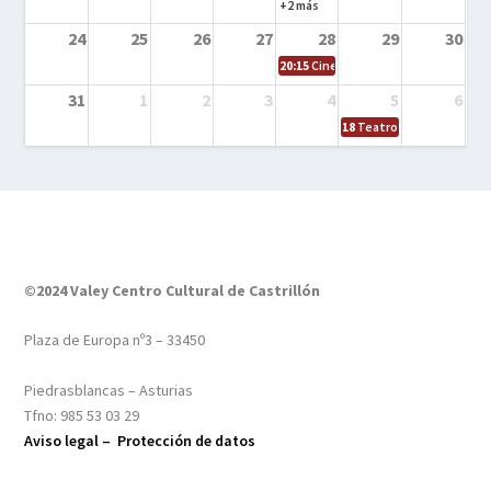
+2 más
24
25
26
27
28
29
30
20:15
Cine en el calle – Tintín y el s
31
1
2
3
4
5
6
18
Teatro – Tres sombrero
©2024 Valey Centro Cultural de Castrillón
Plaza de Europa nº3 – 33450
Piedrasblancas – Asturias
Tfno: 985 53 03 29
Aviso legal –
Protección de datos