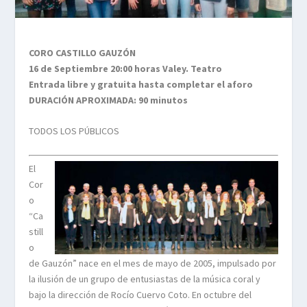
CORO CASTILLO GAUZÓN
16 de Septiembre 20:00 horas Valey. Teatro
Entrada libre y gratuita hasta completar el aforo
DURACIÓN APROXIMADA: 90 minutos
TODOS LOS PÚBLICOS
El
Cor
o
“Ca
still
o
de Gauzón” nace en el mes de mayo de 2005, impulsado por
la ilusión de un grupo de entusiastas de la música coral y
bajo la dirección de Rocío Cuervo Coto. En octubre del