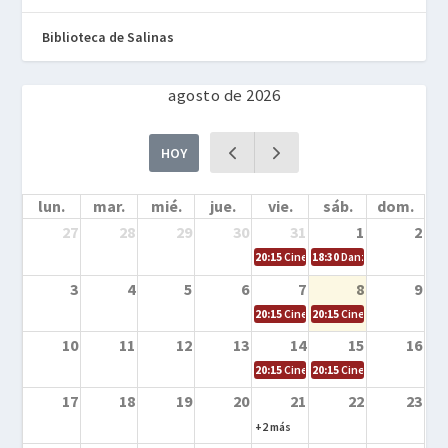
Biblioteca de Salinas
agosto de 2026
HOY
lun.
mar.
mié.
jue.
vie.
sáb.
dom.
27
28
29
30
31
1
2
20:15
Cine en la calle – Cómo entrena
18:30
Danza – Cita en el m
3
4
5
6
7
8
9
20:15
Cine en la calle – El niño y la be
20:15
Cine en la calle – L
10
11
12
13
14
15
16
20:15
Cine en la calle – Tortugas Nin
20:15
Cine en la calle – Ro
17
18
19
20
21
22
23
+2 más