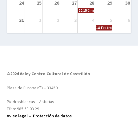
24
25
26
27
28
29
30
20:15
Cine en el calle – Tintín y el s
31
1
2
3
4
5
6
18
Teatro – Tres sombrero
©2024 Valey Centro Cultural de Castrillón
Plaza de Europa nº3 – 33450
Piedrasblancas – Asturias
Tfno: 985 53 03 29
Aviso legal –
Protección de datos