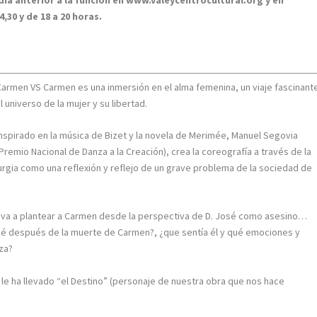
,30 y de 18 a 20 horas.
Carmen VS Carmen es una inmersión en el alma femenina, un viaje fascinant
l universo de la mujer y su libertad.
Inspirado en la música de Bizet y la novela de Merimée, Manuel Segovia
(Premio Nacional de Danza a la Creación), crea la coreografía a través de la
urgia como una reflexión y reflejo de un grave problema de la sociedad de
leva a plantear a Carmen desde la perspectiva de D. José como asesino…
José después de la muerte de Carmen?, ¿que sentía él y qué emociones y
za?
 le ha llevado “el Destino” (personaje de nuestra obra que nos hace