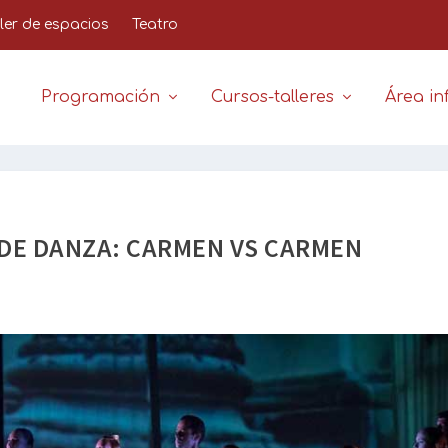
iler de espacios
Teatro
Programación
Cursos-talleres
Área inf
 DE DANZA: CARMEN VS CARMEN