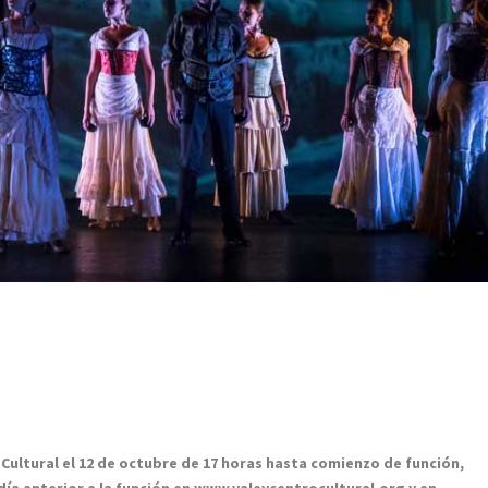
 Cultural el 12 de octubre de 17 horas hasta comienzo de función,
día anterior a la función en www.valeycentrocultural.org y en