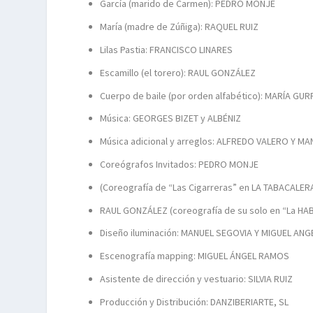
García (marido de Carmen): PEDRO MONJE
María (madre de Zúñiga): RAQUEL RUIZ
Lilas Pastia: FRANCISCO LINARES
Escamillo (el torero): RAUL GONZÁLEZ
Cuerpo de baile (por orden alfabético): MARÍA G
Música: GEORGES BIZET y ALBÉNIZ
Música adicional y arreglos: ALFREDO VALERO Y M
Coreógrafos Invitados: PEDRO MONJE
(Coreografía de “Las Cigarreras” en LA TABACALERA
RAUL GONZÁLEZ (coreografía de su solo en “La HA
Diseño iluminación: MANUEL SEGOVIA Y MIGUEL AN
Escenografía mapping: MIGUEL ÁNGEL RAMOS
Asistente de dirección y vestuario: SILVIA RUIZ
Producción y Distribución: DANZIBERIARTE, SL