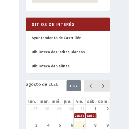
SITIOS DE INTERÉS
Ayuntamiento de Castrillón
Biblioteca de Piedras Blancas
Biblioteca de Salinas
agosto de 2026
HOY
lun.
mar.
mié.
jue.
vie.
sáb.
dom.
27
28
29
30
31
1
2
20:15
Cine en la calle – Cómo entren
18:30
Danza – Cita en el mar
3
4
5
6
7
8
9