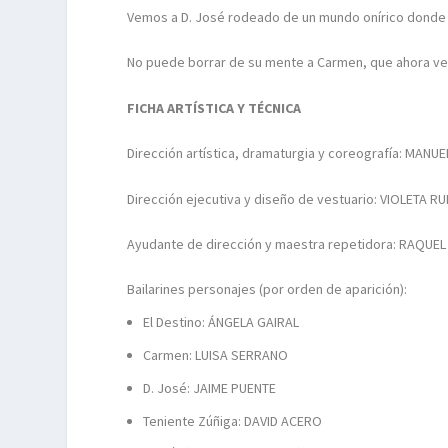
Vemos a D. José rodeado de un mundo onírico donde l
No puede borrar de su mente a Carmen, que ahora ve t
FICHA ARTÍSTICA Y TÉCNICA
Dirección artística, dramaturgia y coreografía: MANU
Dirección ejecutiva y diseño de vestuario: VIOLETA RU
Ayudante de dirección y maestra repetidora: RAQUEL
Bailarines personajes (por orden de aparición):
El Destino: ÁNGELA GAIRAL
Carmen: LUISA SERRANO
D. José: JAIME PUENTE
Teniente Zúñiga: DAVID ACERO