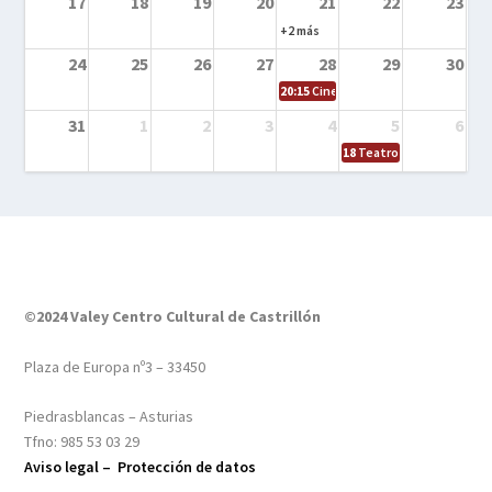
17
18
19
20
21
22
23
+2 más
24
25
26
27
28
29
30
20:15
Cine en el calle – Tintín y el s
31
1
2
3
4
5
6
18
Teatro – Tres sombrero
©2024 Valey Centro Cultural de Castrillón
Plaza de Europa nº3 – 33450
Piedrasblancas – Asturias
Tfno: 985 53 03 29
Aviso legal –
Protección de datos