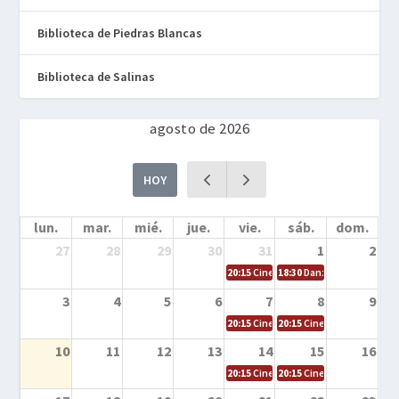
Biblioteca de Piedras Blancas
Biblioteca de Salinas
agosto de 2026
HOY
lun.
mar.
mié.
jue.
vie.
sáb.
dom.
27
28
29
30
31
1
2
20:15
Cine en la calle – Cómo entrena
18:30
Danza – Cita en el m
3
4
5
6
7
8
9
20:15
Cine en la calle – El niño y la be
20:15
Cine en la calle – L
10
11
12
13
14
15
16
20:15
Cine en la calle – Tortugas Nin
20:15
Cine en la calle – Ro