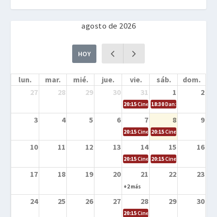
agosto de 2026
HOY
lun.
mar.
mié.
jue.
vie.
sáb.
dom.
27
28
29
30
31
1
2
20:15
Cine en la calle – Cómo entrena
18:30
Danza – Cita en el m
3
4
5
6
7
8
9
20:15
Cine en la calle – El niño y la be
20:15
Cine en la calle – L
10
11
12
13
14
15
16
20:15
Cine en la calle – Tortugas Nin
20:15
Cine en la calle – Ro
17
18
19
20
21
22
23
+2 más
24
25
26
27
28
29
30
20:15
Cine en el calle – Tintín y el s