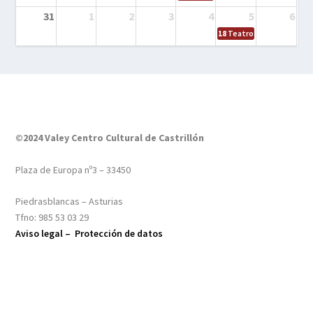
31
1
2
3
4
5
6
18
Teatro – Tres sombrero
©2024 Valey Centro Cultural de Castrillón
Plaza de Europa nº3 – 33450
Piedrasblancas – Asturias
Tfno: 985 53 03 29
Aviso legal –
Protección de datos