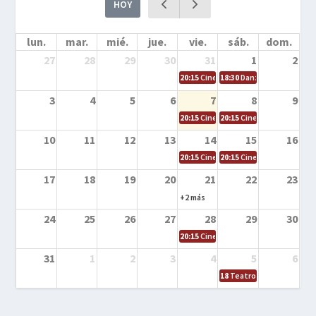
HOY
lun.
mar.
mié.
jue.
vie.
sáb.
dom.
27
28
29
30
31
1
2
20:15
Cine en la calle – Cómo entrena
18:30
Danza – Cita en el m
3
4
5
6
7
8
9
20:15
Cine en la calle – El niño y la be
20:15
Cine en la calle – L
10
11
12
13
14
15
16
20:15
Cine en la calle – Tortugas Nin
20:15
Cine en la calle – Ro
17
18
19
20
21
22
23
+2 más
24
25
26
27
28
29
30
20:15
Cine en el calle – Tintín y el s
31
1
2
3
4
5
6
18
Teatro – Tres sombrero