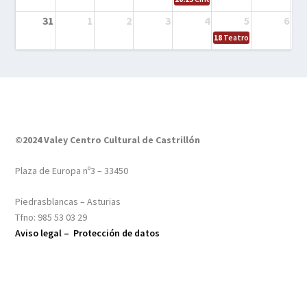
31
1
2
3
4
5
6
18
Teatro – Tres sombrero
©2024 Valey Centro Cultural de Castrillón
Plaza de Europa nº3 – 33450
Piedrasblancas – Asturias
Tfno: 985 53 03 29
Aviso legal –
Protección de datos