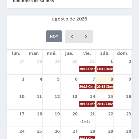
Biblioteca de Salinas
agosto de 2026
HOY
lun.
mar.
mié.
jue.
vie.
sáb.
dom.
27
28
29
30
31
1
2
20:15
Cine en la calle – Cómo entrena
18:30
Danza – Cita en el m
3
4
5
6
7
8
9
20:15
Cine en la calle – El niño y la be
20:15
Cine en la calle – L
10
11
12
13
14
15
16
20:15
Cine en la calle – Tortugas Nin
20:15
Cine en la calle – Ro
17
18
19
20
21
22
23
+2 más
24
25
26
27
28
29
30
20:15
Cine en el calle – Tintín y el s