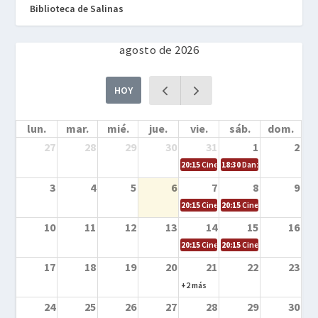
Biblioteca de Salinas
agosto de 2026
HOY
lun.
mar.
mié.
jue.
vie.
sáb.
dom.
27
28
29
30
31
1
2
20:15
Cine en la calle – Cómo entrena
18:30
Danza – Cita en el m
3
4
5
6
7
8
9
20:15
Cine en la calle – El niño y la be
20:15
Cine en la calle – L
10
11
12
13
14
15
16
20:15
Cine en la calle – Tortugas Nin
20:15
Cine en la calle – Ro
17
18
19
20
21
22
23
+2 más
24
25
26
27
28
29
30