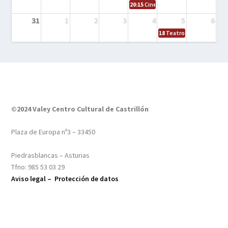
20:15
Cine en el calle – Tintín y el s
31
1
2
3
4
5
6
18
Teatro – Tres sombrero
©2024 Valey Centro Cultural de Castrillón
Plaza de Europa nº3 – 33450
Piedrasblancas – Asturias
Tfno: 985 53 03 29
Aviso legal –
Protección de datos